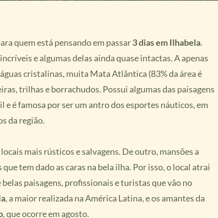
 para quem está pensando em passar
3 dias em Ilhabela
.
s incríveis e algumas delas ainda quase intactas. A apenas
águas cristalinas, muita Mata Atlântica (83% da área é
iras, trilhas e borrachudos. Possui algumas das paisagens
il e é famosa por ser um antro dos esportes náuticos, em
os da região.
locais mais rústicos e salvagens. De outro, mansões a
 que tem dado as caras na bela ilha. Por isso, o local atrai
belas paisagens, profissionais e turistas que vão no
la
, a maior realizada na América Latina, e os amantes da
o
, que ocorre em agosto.