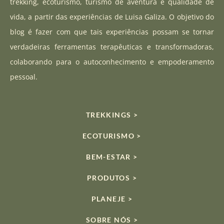
a
u
o
trekking, ecoturismo, turismo de aventura e qualidade de
g
b
k
vida, a partir das experiências de Luisa Galiza. O objetivo do
r
e
blog é fazer com que tais experiências possam se tornar
a
verdadeiras ferramentas terapêuticas e transformadoras,
m
colaborando para o autoconhecimento e empoderamento
pessoal.
TREKKINGS >
ECOTURISMO >
BEM-ESTAR >
PRODUTOS >
PLANEJE >
SOBRE NÓS >