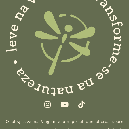
I
Y
T
n
o
i
s
u
k
t
t
t
O blog Leve na Viagem é um portal que aborda sobre