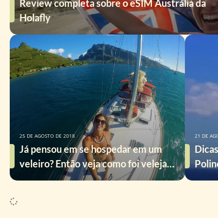
Review completa sobre o eSIM Austrália da
Holafly
25 DE AGOSTO DE 2018
21 DE AG
Já pensou em se hospedar em um
Dicas
veleiro? Então veja como foi velejar
Polin
na Polinésia!