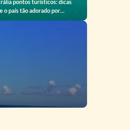
rália pontos turísticos: dicas
e o país tão adorado por
ileiros