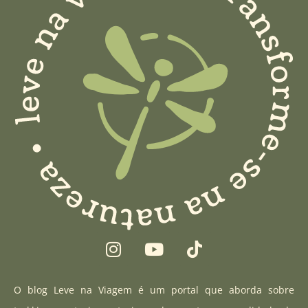
I
Y
T
n
o
i
s
u
k
t
t
t
O blog Leve na Viagem é um portal que aborda sobre