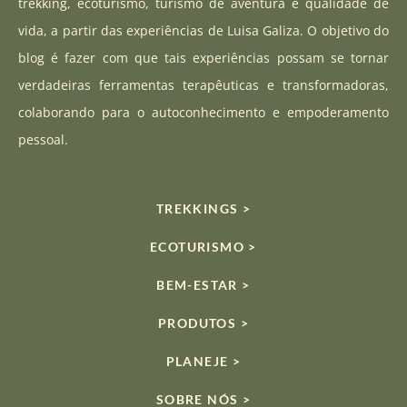
a
u
o
trekking, ecoturismo, turismo de aventura e qualidade de
g
b
k
vida, a partir das experiências de Luisa Galiza. O objetivo do
r
e
blog é fazer com que tais experiências possam se tornar
a
verdadeiras ferramentas terapêuticas e transformadoras,
m
colaborando para o autoconhecimento e empoderamento
pessoal.
TREKKINGS >
ECOTURISMO >
BEM-ESTAR >
PRODUTOS >
PLANEJE >
SOBRE NÓS >