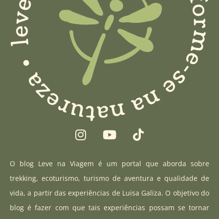
I
Y
T
n
o
i
s
u
k
t
t
t
O blog Leve na Viagem é um portal que aborda sobre
a
u
o
trekking, ecoturismo, turismo de aventura e qualidade de
g
b
k
vida, a partir das experiências de Luisa Galiza. O objetivo do
r
e
blog é fazer com que tais experiências possam se tornar
a