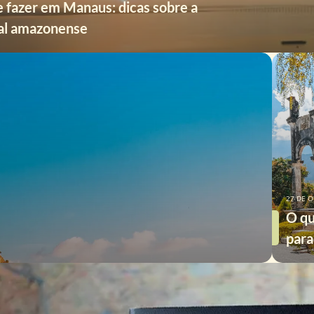
 fazer em Manaus: dicas sobre a
tal amazonense
27 DE 
O qu
para