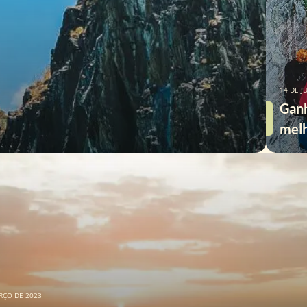
14 DE J
Ganh
melh
o cu
RÇO DE 2023