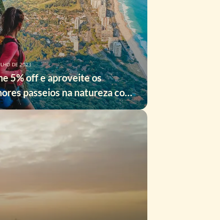
ULHO DE 2023
e 5% off e aproveite os
ores passeios na natureza com
pom Nattrip.