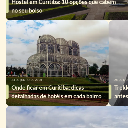
Hostel em Curitiba: 10 opções que cabem
no seu bolso
23 DE JUNHO DE 2020
28 DE NO
Onde ficar em Curitiba: dicas
Trekk
detalhadas de hotéis em cada bairro
antes