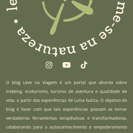
I
Y
T
n
o
i
s
u
k
t
t
t
O blog Leve na Viagem é um portal que aborda sobre
a
u
o
trekking, ecoturismo, turismo de aventura e qualidade de
g
b
k
vida, a partir das experiências de Luisa Galiza. O objetivo do
r
e
blog é fazer com que tais experiências possam se tornar
a
verdadeiras ferramentas terapêuticas e transformadoras,
m
colaborando para o autoconhecimento e empoderamento