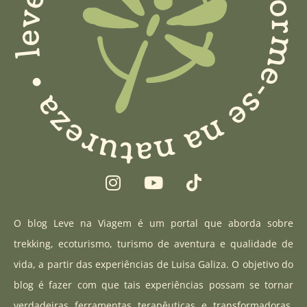
I
Y
T
n
o
i
s
u
k
t
t
t
O blog Leve na Viagem é um portal que aborda sobre
a
u
o
trekking, ecoturismo, turismo de aventura e qualidade de
g
b
k
vida, a partir das experiências de Luisa Galiza. O objetivo do
r
e
blog é fazer com que tais experiências possam se tornar
a
verdadeiras ferramentas terapêuticas e transformadoras,