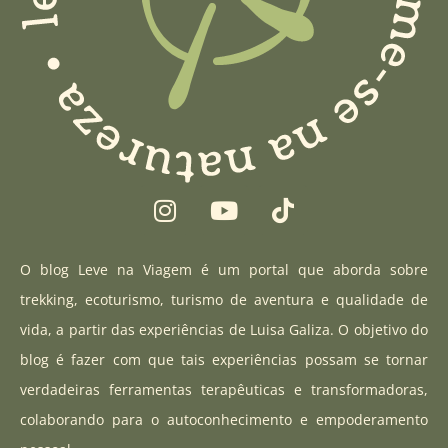
I
Y
T
n
o
i
s
u
k
t
t
t
O blog Leve na Viagem é um portal que aborda sobre
a
u
o
trekking, ecoturismo, turismo de aventura e qualidade de
g
b
k
vida, a partir das experiências de Luisa Galiza. O objetivo do
r
e
blog é fazer com que tais experiências possam se tornar
a
verdadeiras ferramentas terapêuticas e transformadoras,
m
colaborando para o autoconhecimento e empoderamento