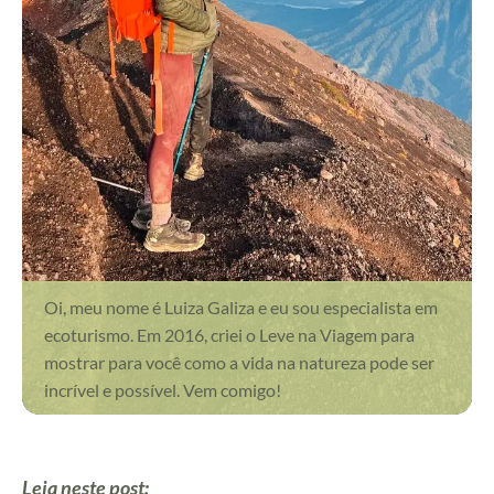
Oi, meu nome é Luiza Galiza e eu sou especialista em
ecoturismo. Em 2016, criei o Leve na Viagem para
mostrar para você como a vida na natureza pode ser
incrível e possível. Vem comigo!
Leia neste post: