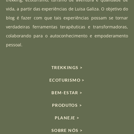
g
b
k
vida, a partir das experiências de Luisa Galiza. O objetivo do
r
e
blog é fazer com que tais experiências possam se tornar
a
verdadeiras ferramentas terapêuticas e transformadoras,
m
colaborando para o autoconhecimento e empoderamento
pessoal.
TREKKINGS >
ECOTURISMO >
BEM-ESTAR >
PRODUTOS >
PLANEJE >
SOBRE NÓS >