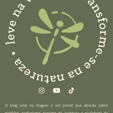
I
Y
T
n
o
i
s
u
k
t
t
t
O blog Leve na Viagem é um portal que aborda sobre
a
u
o
trekking, ecoturismo, turismo de aventura e qualidade de