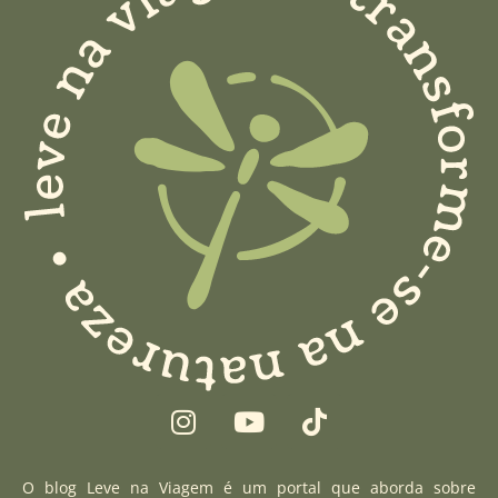
I
Y
T
n
o
i
s
u
k
t
t
t
O blog Leve na Viagem é um portal que aborda sobre