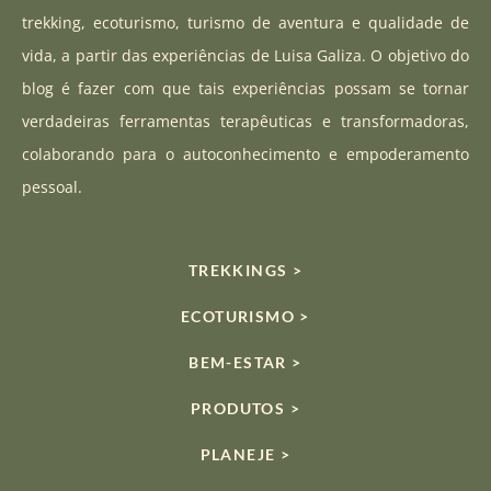
a
u
o
trekking, ecoturismo, turismo de aventura e qualidade de
g
b
k
vida, a partir das experiências de Luisa Galiza. O objetivo do
r
e
blog é fazer com que tais experiências possam se tornar
a
verdadeiras ferramentas terapêuticas e transformadoras,
m
colaborando para o autoconhecimento e empoderamento
pessoal.
TREKKINGS >
ECOTURISMO >
BEM-ESTAR >
PRODUTOS >
PLANEJE >