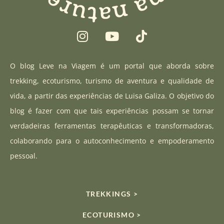
I
Y
T
n
o
i
s
u
k
t
t
t
O blog Leve na Viagem é um portal que aborda sobre
a
u
o
trekking, ecoturismo, turismo de aventura e qualidade de
g
b
k
vida, a partir das experiências de Luisa Galiza. O objetivo do
r
e
blog é fazer com que tais experiências possam se tornar
a
verdadeiras ferramentas terapêuticas e transformadoras,
m
colaborando para o autoconhecimento e empoderamento
pessoal.
TREKKINGS >
ECOTURISMO >