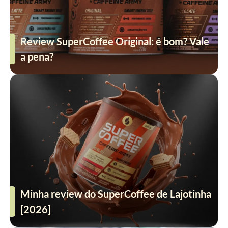
Review SuperCoffee Original: é bom? Vale
a pena?
Minha review do SuperCoffee de Lajotinha
[2026]