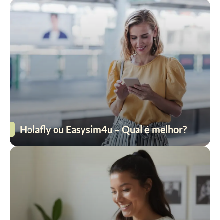
Holafly ou Easysim4u – Qual é melhor?