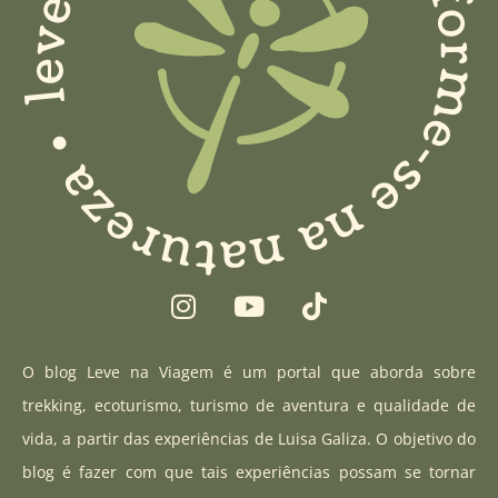
I
Y
T
n
o
i
s
u
k
t
t
t
O blog Leve na Viagem é um portal que aborda sobre
a
u
o
trekking, ecoturismo, turismo de aventura e qualidade de
g
b
k
vida, a partir das experiências de Luisa Galiza. O objetivo do
r
e
blog é fazer com que tais experiências possam se tornar
a