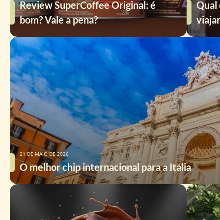
Review SuperCoffee Original: é
Qual 
bom? Vale a pena?
viaja
21 DE MAIO DE 2026
O melhor chip internacional para a Itália