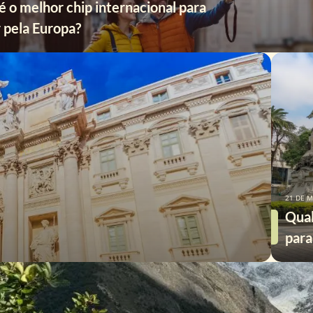
é o melhor chip internacional para
r pela Europa?
21 DE M
Qual
para