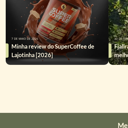
7 DE MAIO DE 2026
30 DE ABR
Minha review do SuperCoffee de
Fjall
Lajotinha [2026]
melho
Me