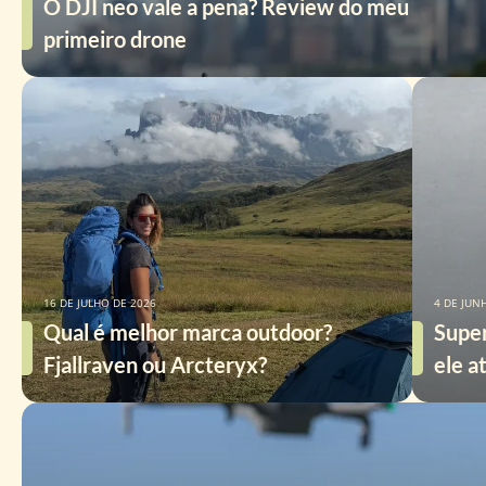
O DJI neo vale a pena? Review do meu
primeiro drone
16 DE JULHO DE 2026
4 DE JUN
Qual é melhor marca outdoor?
Supe
Fjallraven ou Arcteryx?
ele a