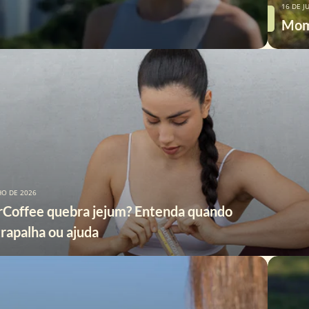
16 DE J
Momb
HO DE 2026
rCoffee quebra jejum? Entenda quando
trapalha ou ajuda