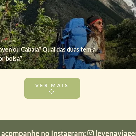
IL DE 2026
raven ou Cabaia? Qual das duas tem a
r bolsa?
VER MAIS
 acompanhe no Instagram:
levenaviag