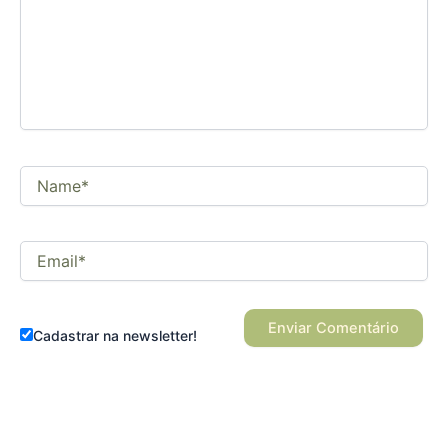
comentário
Name*
Email*
Cadastrar na newsletter!