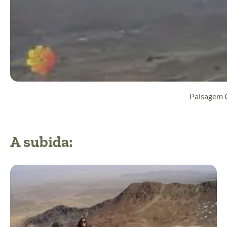
Paisagem 
A subida: