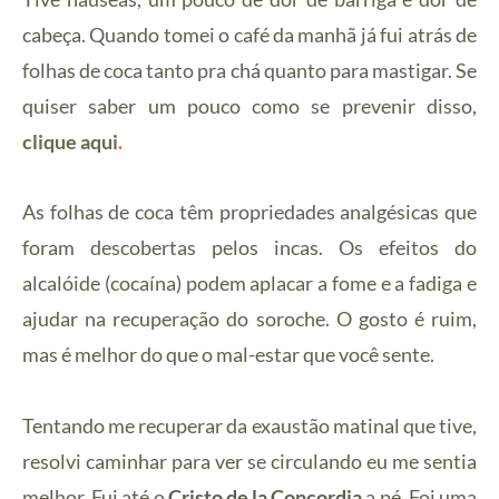
cabeça. Quando tomei o café da manhã já fui atrás de
folhas de coca tanto pra chá quanto para mastigar. Se
quiser saber um pouco como se prevenir disso,
clique aqui
.
As folhas de coca têm propriedades
analgésicas
que
foram descobertas pelos
incas
. Os efeitos do
alcalóide
(cocaína) podem aplacar a
fome
e a
fadiga
e
ajudar na recuperação do soroche. O gosto é ruim,
mas é melhor do que o mal-estar que você sente.
Tentando me recuperar da exaustão matinal que tive,
resolvi caminhar para ver se circulando eu me sentia
melhor. Fui até o
Cristo de la Concordia
a pé. Foi uma