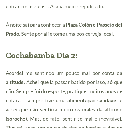
entrar em museus… Acaba meio prejudicado.
À noite saí para conhecer a
Plaza Colón e Passeio del
Prado
. Sente por ali e tome uma boa cerveja local.
Cochabamba Dia 2:
Acordei me sentindo um pouco mal por conta da
altitude
. Achei que ia passar batido por isso, só que
não. Sempre fui do esporte, pratiquei muitos anos de
natação, sempre tive uma
alimentação saudável
e
achei que não sentiria muito os males da altitude
(
soroche
). Mas, de fato, sentir-se mal é inevitável.
Tive náuseas, um pouco de dor de barriga e dor de