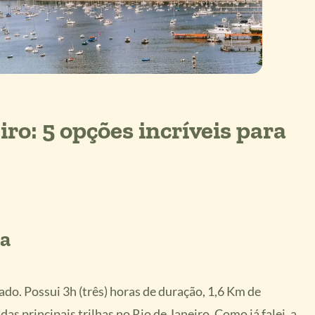
iro: 5 opções incríveis para
ea
ado. Possui 3h (três) horas de duração, 1,6 Km de
as principais trilhas no Rio de Janeiro. Como já falei, a