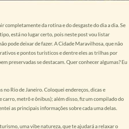
r completamente da rotina e do desgaste do dia a dia. Se
po, está no lugar certo, pois neste post vou listar
não pode deixar de fazer. A Cidade Maravilhosa, que não
ativos e pontos turísticos e dentre eles as trilhas por
a bem preservadas se destacam. Quer conhecer algumas? Eu
s no Rio de Janeiro. Coloquei endereços, dicas e
e carro, metrô e ônibus); além disso, fiz um compilado do
sentei as principais informações sobre cada uma delas.
turismo, uma vibe natureza, que te ajudará a relaxar o