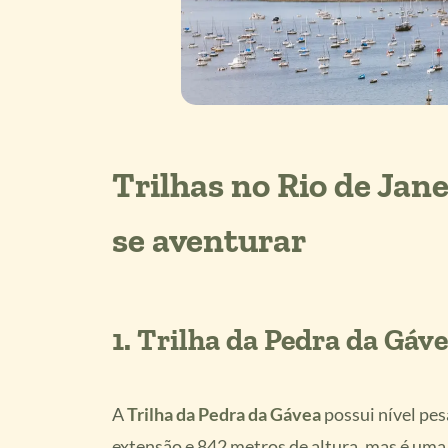
Trilhas no Rio de Jane
se aventurar
1. Trilha da Pedra da Gáv
A
Trilha da Pedra da Gávea
possui nível pes
extensão e 842 metros de altura, mas é uma d