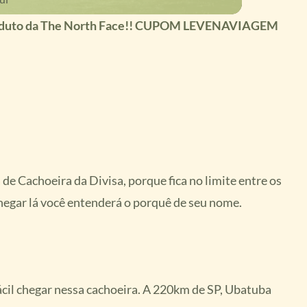
produto da The North Face!! CUPOM LEVENAVIAGEM
 Cachoeira da Divisa, porque fica no limite entre os
hegar lá você entenderá o porquê de seu nome.
ácil chegar nessa cachoeira. A 220km de SP, Ubatuba