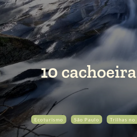
10 cachoeira
Ecoturismo
São Paulo
Trilhas no 