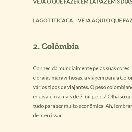
VEJA O QUE FAZER EM LA PAZ EM 3 DIA
LAGO TITICACA – VEJA AQUI O QUE F
2.
Colômbia
Conhecida mundialmente pelas suas cores, po
e praias maravilhosas, a viagem para a Col
vários tipos de viajantes. O peso colombiano
equivalem a mais de 7 mil pesos! Olha só qu
tudo para ser muito econômica. Ah, lembran
de aterrissar.