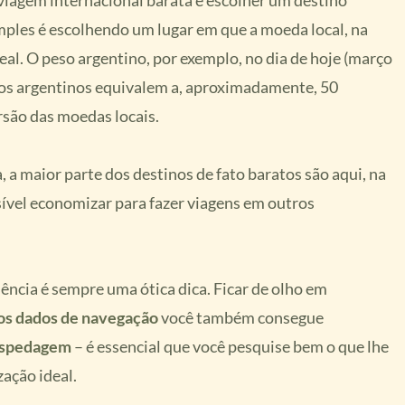
viagem internacional barata é escolher um destino
imples é escolhendo um lugar em que a moeda local, na
al. O peso argentino, por exemplo, no dia de hoje (março
os argentinos equivalem a, aproximadamente, 50
rsão das moedas locais.
 a maior parte dos destinos de fato baratos são aqui, na
ível economizar para fazer viagens em outros
ncia é sempre uma ótica dica. Ficar de olho em
os dados de navegação
você também consegue
spedagem
– é essencial que você pesquise bem o que lhe
zação ideal.