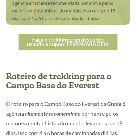
agência altamente recomendada por mim e pelos
maiores montanhistas do mundo, leva cerca de 18
dias com 4 a 6 horas de caminhadas diárias
Faça o trekking com desconto
usando o cupom LEVENAVIAGEM
Roteiro de trekking para o
Campo Base do Everest
O roteiro para o Cambo Base do Everest da
Grade 6
,
agência
altamente recomendada
por mim e pelos
maiores montanhistas do mundo, leva cerca de 18
dias. Isso com 4 a 6 horas de caminhadas diárias.