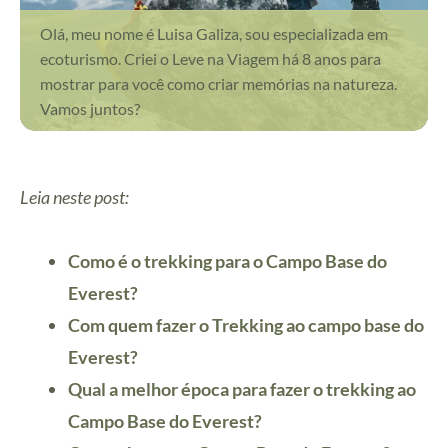
Olá, meu nome é Luisa Galiza, sou especializada em
ecoturismo. Criei o Leve na Viagem há 8 anos para
mostrar para você como criar memórias na natureza.
Vamos juntos?
Leia neste post:
Como é o trekking para o Campo Base do
Everest?
Com quem fazer o Trekking ao campo base do
Everest?
Qual a melhor época para fazer o trekking ao
Campo Base do Everest?