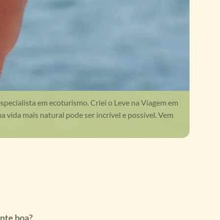
especialista em ecoturismo. Criei o Leve na Viagem em
vida mais natural pode ser incrível e possível. Vem
ente boa?