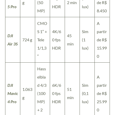
g
(50
2 min
de R$
5 Pro
HDR
lux)
MP)
8.450
CMO
A
S 1″ +
4K/6
Sim
partir
DJI
45
724 g
Tele
0 fps
(1
de R$
Air 3S
min
1/1,3
HDR
lux)
15.99
″
0
Hass
elbla
A
DJI
d 4/3
6K/6
Sim
partir
1.063
51
Mavic
(100
0 fps
(0,1
de R$
g
min
4 Pro
MP)
HDR
lux)
25.99
+ 2
0