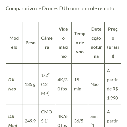
Comparativo de Drones DJI com controle remoto:
Víde
Dete
Preç
Temp
Mod
Câme
o
cção
o
Peso
o de
elo
ra
máxi
notur
(Brasi
voo
mo
na
l)
A
1/2″
DJI
4K/3
18
partir
135 g
(12
Não
Neo
0 fps
min
de R$
MP)
1.990
CMO
A
DJI
4K/6
Sim
249,9
S 1″
36/5
partir
Mini
0 fps
(1