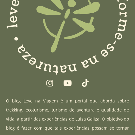
I
Y
T
n
o
i
s
u
k
t
t
t
O blog Leve na Viagem é um portal que aborda sobre
a
u
o
trekking, ecoturismo, turismo de aventura e qualidade de
g
b
k
vida, a partir das experiências de Luisa Galiza. O objetivo do
r
e
blog é fazer com que tais experiências possam se tornar
a