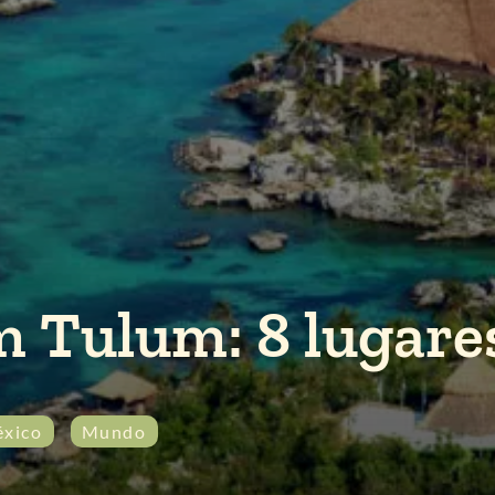
m Tulum: 8 lugare
xico
Mundo