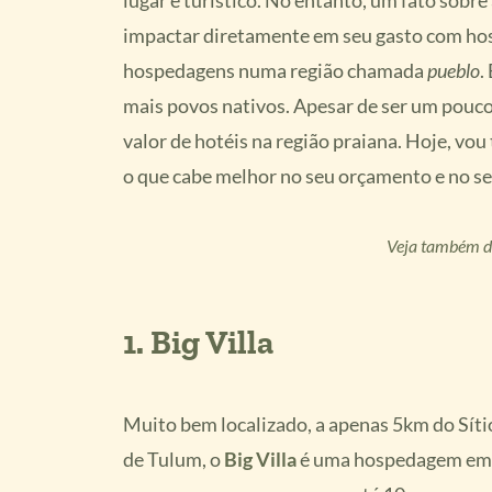
lugar é turístico. No entanto, um fato sobre
impactar diretamente em seu gasto com hos
hospedagens numa região chamada
pueblo
.
mais povos nativos. Apesar de ser um pouc
valor de hotéis na região praiana. Hoje, vou
o que cabe melhor no seu orçamento e no se
Veja também di
1.
Big Villa
Muito bem localizado, a apenas 5km do Sít
de Tulum, o
Big Villa
é uma hospedagem em T