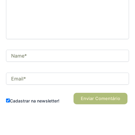
comentário
Name*
Email*
Cadastrar na newsletter!