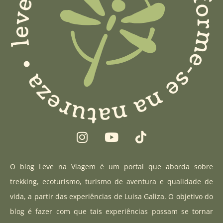
I
Y
T
n
o
i
s
u
k
t
t
t
O blog Leve na Viagem é um portal que aborda sobre
a
u
o
trekking, ecoturismo, turismo de aventura e qualidade de
g
b
k
vida, a partir das experiências de Luisa Galiza. O objetivo do
r
e
blog é fazer com que tais experiências possam se tornar
a