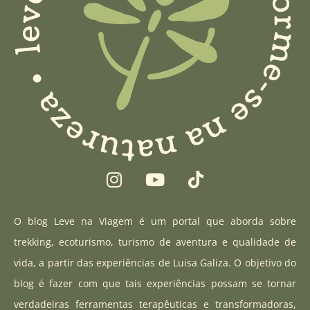
I
Y
T
n
o
i
s
u
k
t
t
t
O blog Leve na Viagem é um portal que aborda sobre
a
u
o
trekking, ecoturismo, turismo de aventura e qualidade de
g
b
k
vida, a partir das experiências de Luisa Galiza. O objetivo do
r
e
blog é fazer com que tais experiências possam se tornar
a
verdadeiras ferramentas terapêuticas e transformadoras,
m