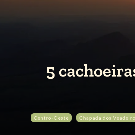
5 cachoeira
Centro-Oeste
Chapada dos Veadeir