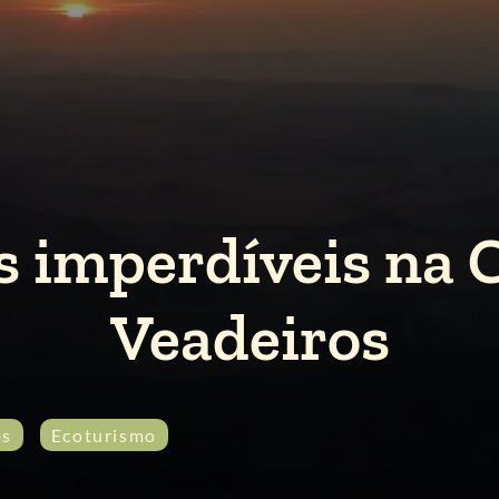
s imperdíveis na
Veadeiros
os
Ecoturismo