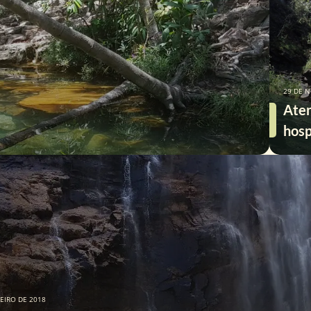
29 DE 
Aten
hosp
Vead
NEIRO DE 2018