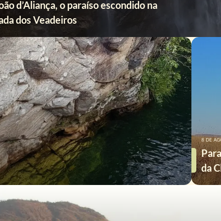
oão d’Aliança, o paraíso escondido na
ada dos Veadeiros
8 DE AG
Para
da C