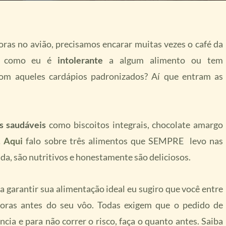
as no avião, precisamos encarar muitas vezes o café da
cê como eu é
intolerante
a algum alimento ou tem
com aqueles cardápios padronizados? Aí que entram as
s saudáveis
como biscoitos integrais, chocolate amargo
…
A
qui
falo sobre três alimentos que SEMPRE levo nas
ada, são nutritivos e honestamente são deliciosos.
ra garantir sua alimentação ideal eu sugiro que você entre
ras antes do seu vôo. Todas exigem que o pedido de
ncia e para não correr o risco, faça o quanto antes. Saiba