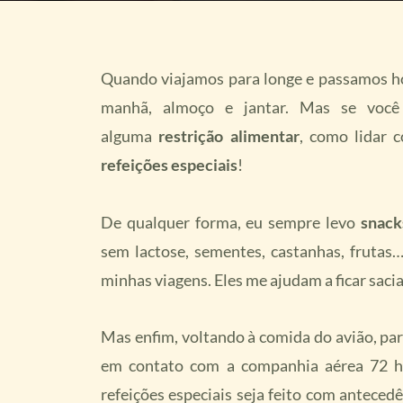
Quando viajamos para longe e passamos hor
manhã, almoço e jantar. Mas se vo
alguma
restrição alimentar
, como lidar 
refeições especiais
!
De qualquer forma, eu sempre levo
snack
sem lactose, sementes, castanhas, frutas
minhas viagens. Eles me ajudam a ficar saci
Mas enfim, voltando à comida do avião, pa
em contato com a companhia aérea 72 ho
refeições especiais seja feito com antecedê