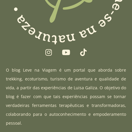
I
Y
T
n
o
i
s
u
k
t
t
t
O blog Leve na Viagem é um portal que aborda sobre
a
u
o
trekking, ecoturismo, turismo de aventura e qualidade de
g
b
k
vida, a partir das experiências de Luisa Galiza. O objetivo do
r
e
blog é fazer com que tais experiências possam se tornar
a
verdadeiras ferramentas terapêuticas e transformadoras,
m
colaborando para o autoconhecimento e empoderamento
pessoal.