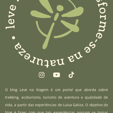
I
Y
T
n
o
i
s
u
k
t
t
t
O blog Leve na Viagem é um portal que aborda sobre
a
u
o
trekking, ecoturismo, turismo de aventura e qualidade de
g
b
k
vida, a partir das experiências de Luisa Galiza. O objetivo do
r
e
blog é fazer com que tais experiências possam se tornar