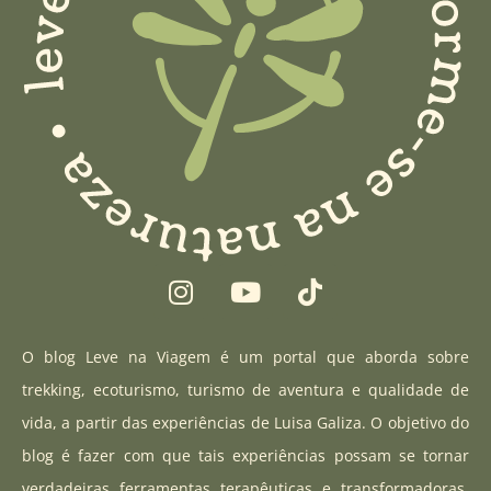
I
Y
T
n
o
i
s
u
k
t
t
t
O blog Leve na Viagem é um portal que aborda sobre
a
u
o
trekking, ecoturismo, turismo de aventura e qualidade de
g
b
k
vida, a partir das experiências de Luisa Galiza. O objetivo do
r
e
blog é fazer com que tais experiências possam se tornar
a
verdadeiras ferramentas terapêuticas e transformadoras,