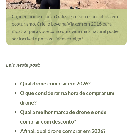
Oi, meu nome é Luiza Galiza e eu sou especialista em
ecoturismo. Criei o Leve na Viagem em 2016 para
mostrar para você como uma vida mais natural pode
ser incrível e possível. Vem comigo!
Leia neste post:
Qual drone comprar em 2026?
O que considerar na hora de comprar um
drone?
Qual a melhor marca de drone e onde
comprar com desconto?
Afinal, qual drone comprar em 2026?