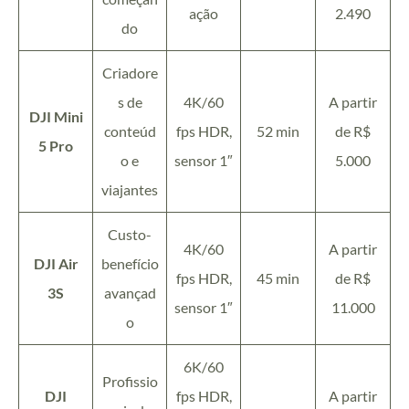
ação
2.490
do
Criadore
s de
4K/60
A partir
DJI Mini
conteúd
fps HDR,
52 min
de R$
5 Pro
o e
sensor 1″
5.000
viajantes
Custo-
4K/60
A partir
DJI Air
benefício
fps HDR,
45 min
de R$
3S
avançad
sensor 1″
11.000
o
6K/60
Profissio
DJI
fps HDR,
A partir