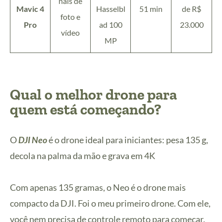
nais de
Mavic 4
Hasselbl
51 min
de R$
foto e
Pro
ad 100
23.000
vídeo
MP
Qual o melhor drone para
quem está começando?
O
DJI Neo
é o drone ideal para iniciantes: pesa 135 g,
decola na palma da mão e grava em 4K
Com apenas 135 gramas, o Neo é o drone mais
compacto da DJI. Foi o meu primeiro drone. Com ele,
você nem precisa de controle remoto para começar.