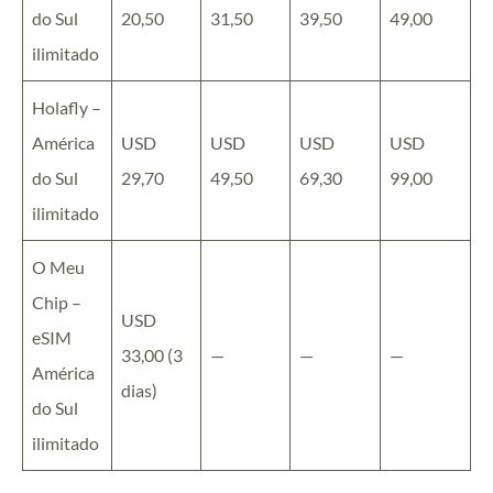
do Sul
20,50
31,50
39,50
49,00
ilimitado
Holafly –
América
USD
USD
USD
USD
do Sul
29,70
49,50
69,30
99,00
ilimitado
O Meu
Chip –
USD
eSIM
33,00 (3
—
—
—
América
dias)
do Sul
ilimitado