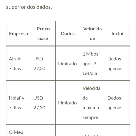
superior dos dados.
Preço
Velocida
Empresa
Dados
Inclui
base
de
1 Mbps
Airalo –
USD
Dados
Ilimitado
após 3
7 dias
27,00
apenas
GB/dia
Velocida
Holafly –
USD
de
Dados
Ilimitado
7 dias
27,30
máxima
apenas
sempre
O Meu