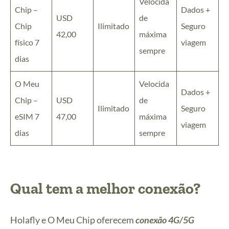
Velocida
Chip –
Dados +
USD
de
Chip
Ilimitado
Seguro
42,00
máxima
físico 7
viagem
sempre
dias
O Meu
Velocida
Dados +
Chip –
USD
de
Ilimitado
Seguro
eSIM 7
47,00
máxima
viagem
dias
sempre
Qual tem a melhor conexão?
Holafly e O Meu Chip oferecem
conexão 4G/5G