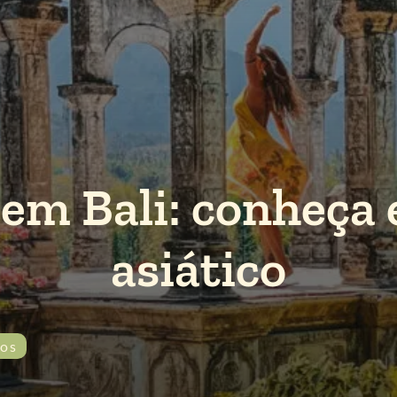
 em Bali: conheça 
asiático
ios