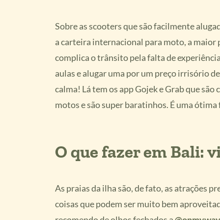
Sobre as scooters que são facilmente alugad
a carteira internacional para moto, a maior 
complica o trânsito pela falta de experiênci
aulas e alugar uma por um preço irrisório de
calma! Lá tem os app Gojek e Grab que são c
motos e são super baratinhos. É uma ótima
O que fazer em Bali: v
As praias da ilha são, de fato, as atrações p
coisas que podem ser muito bem aproveitad
recomendo de olhos fechados a
@onmywayt