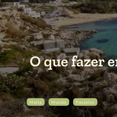
O que fazer e
Malta
Mundo
Passeios