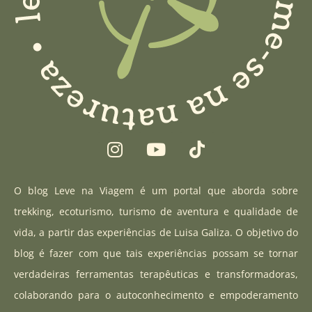
I
Y
T
n
o
i
s
u
k
t
t
t
O blog Leve na Viagem é um portal que aborda sobre
a
u
o
trekking, ecoturismo, turismo de aventura e qualidade de
g
b
k
vida, a partir das experiências de Luisa Galiza. O objetivo do
r
e
blog é fazer com que tais experiências possam se tornar
a
verdadeiras ferramentas terapêuticas e transformadoras,
m
colaborando para o autoconhecimento e empoderamento