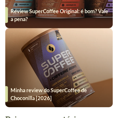
Review SuperCoffee Original: é bom? Vale
a pena?
Minha review do SuperCoffee de
Choconilla [2026]