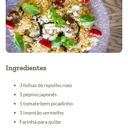
Ingredientes
3 folhas de repolho roxo
1 pepino japonês
1 tomate bem picadinho
1 imentão vermelho
Farinha para quibe