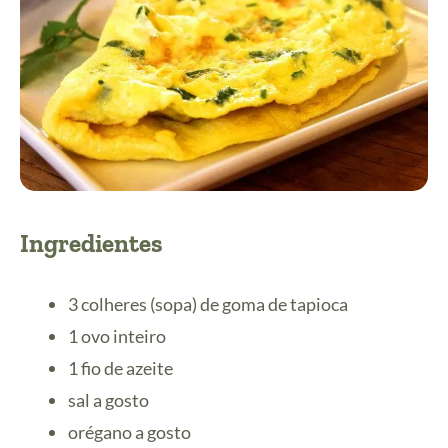
Ingredientes
3 colheres (sopa) de goma de tapioca
1 ovo inteiro
1 fio de azeite
sal a gosto
orégano a gosto