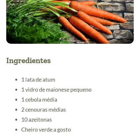
Ingredientes
1 lata de atum
1 vidro de maionese pequeno
1 cebola média
2 cenouras médias
10 azeitonas
Cheiro verde a gosto