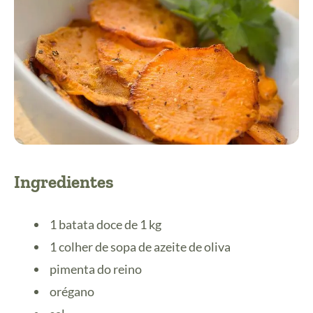
Ingredientes
1 batata doce de 1 kg
1 colher de sopa de azeite de oliva
pimenta do reino
orégano