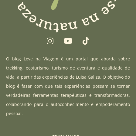
I
Y
T
n
o
i
s
u
k
t
t
t
O blog Leve na Viagem é um portal que aborda sobre
a
u
o
trekking, ecoturismo, turismo de aventura e qualidade de
g
b
k
vida, a partir das experiências de Luisa Galiza. O objetivo do
r
e
blog é fazer com que tais experiências possam se tornar
a
verdadeiras ferramentas terapêuticas e transformadoras,
m
colaborando para o autoconhecimento e empoderamento
pessoal.