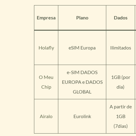
Empresa
Plano
Dados
Holafly
eSIM Europa
Ilimitados
e-SIM DADOS
O Meu
1GB (por
EUROPA e DADOS
Chip
dia)
GLOBAL
A partir de
Airalo
Eurolink
1GB
(7dias)