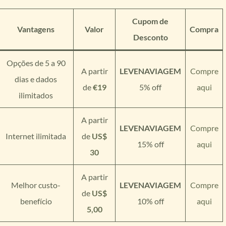
Cupom de
Vantagens
Valor
Compra
Desconto
Opções de 5 a 90
A partir
LEVENAVIAGEM
Compre
dias e dados
de
€
19
5% off
aqui
ilimitados
A partir
LEVENAVIAGEM
Compre
Internet ilimitada
de
US$
15% off
aqui
30
A partir
Melhor custo-
LEVENAVIAGEM
Compre
de
US$
benefício
10% off
aqui
5,00