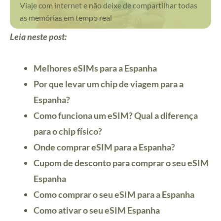
Viaje com internet e não deixe de compartilhar todas
as memórias em tempo real
Leia neste post:
Melhores eSIMs para a Espanha
Por que levar um chip de viagem para a
Espanha?
Como funciona um eSIM? Qual a diferença
para o chip físico?
Onde comprar eSIM para a Espanha?
Cupom de desconto para comprar o seu eSIM
Espanha
Como comprar o seu eSIM para a Espanha
Como ativar o seu eSIM Espanha