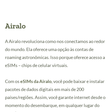
Airalo
A Airalo revoluciona como nos conectamos ao redor
do mundo. Ela oferece uma opção às contas de
roaming astronômicas. Isso porque oferece acesso a
eSIMs – chips de celular virtuais.
Com os
eSIMs da Airalo
, você pode baixar e instalar
pacotes de dados digitais em mais de 200
países/regiões. Assim, você garante internet desde o
momento do desembarque, em qualquer lugar do