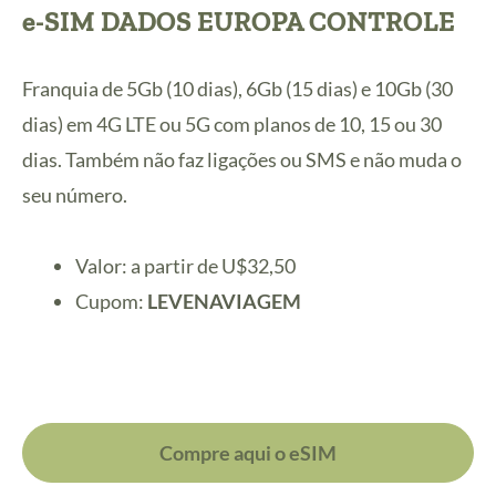
e-SIM DADOS EUROPA CONTROLE
Franquia de 5Gb (10 dias), 6Gb (15 dias) e 10Gb (30
dias) em 4G LTE ou 5G com planos de 10, 15 ou 30
dias. Também não faz ligações ou SMS e não muda o
seu número.
Valor: a partir de U$32,50
Cupom:
LEVENAVIAGEM
Compre aqui o eSIM