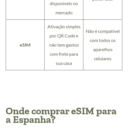
disponíveis no
mercado
Ativação simples
Não é compatível
por QR Code e
com todos os
eSIM
não tem gastos
aparelhos
com frete para
celulares
sua casa
Onde comprar eSIM para
a Espanha?