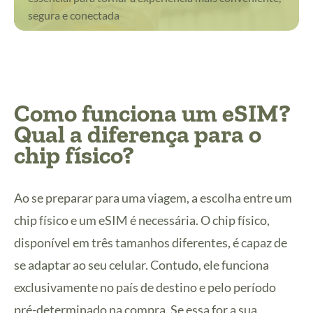
segura e conectada
Como funciona um eSIM?
Qual a diferença para o
chip físico?
Ao se preparar para uma viagem, a escolha entre um
chip físico e um eSIM é necessária. O chip físico,
disponível em três tamanhos diferentes, é capaz de
se adaptar ao seu celular. Contudo, ele funciona
exclusivamente no país de destino e pelo período
pré-determinado na compra. Se essa for a sua