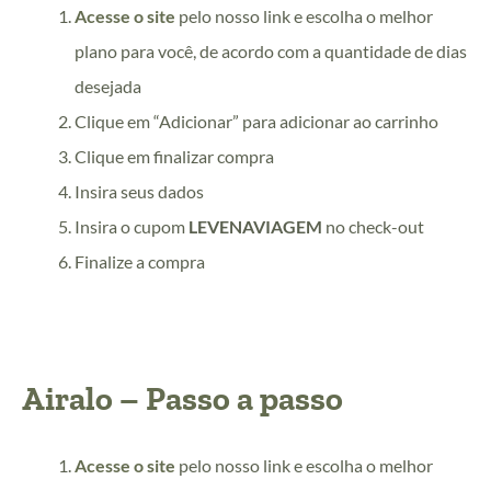
Acesse o site
pelo nosso link e escolha o melhor
plano para você, de acordo com a quantidade de dias
desejada
Clique em “Adicionar” para adicionar ao carrinho
Clique em finalizar compra
Insira seus dados
Insira o cupom
LEVENAVIAGEM
no check-out
Finalize a compra
Airalo – Passo a passo
Acesse o site
pelo nosso link e escolha o melhor