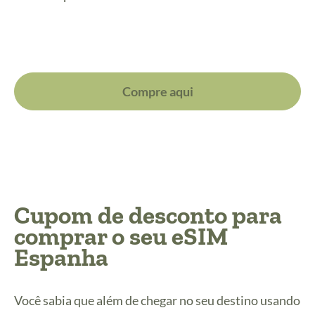
Compre aqui
Cupom de desconto para
comprar o seu eSIM
Espanha
Você sabia que além de chegar no seu destino usando