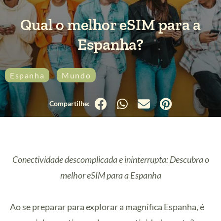
Qual o melhor eSIM para a
Espanha?
Espanha
Mundo
Conectividade descomplicada e ininterrupta: Descubra o
melhor eSIM para a Espanha
Ao se preparar para explorar a magnífica Espanha, é