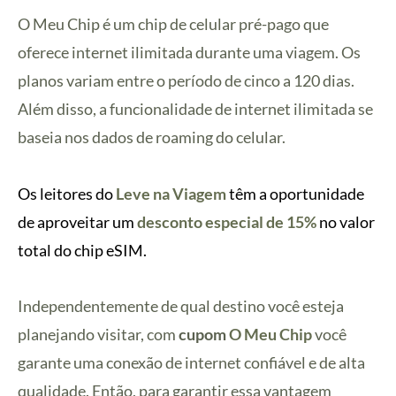
O Meu Chip é um chip de celular pré-pago que
oferece internet ilimitada durante uma viagem. Os
planos variam entre o período de cinco a 120 dias.
Além disso, a funcionalidade de internet ilimitada se
baseia nos dados de roaming do celular.
Os leitores do
Leve na Viagem
têm a oportunidade
de aproveitar um
desconto especial de 15%
no valor
total do chip eSIM.
Independentemente de qual destino você esteja
planejando visitar, com
cupom
O Meu Chip
você
garante uma conexão de internet confiável e de alta
qualidade. Então, para garantir essa vantagem