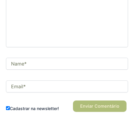
seu
comentário
Name*
Email*
Cadastrar na newsletter!