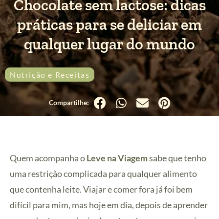
Chocolate sem lactose: dicas
práticas para se deliciar em
qualquer lugar do mundo
Nutrição e Receitas
20
25
40
1
Quem acompanha o
Leve na Viagem
sabe que tenho
grs
grs
grs
colher
uma restrição complicada para qualquer alimento
cacau
xarope
manteiga
de
em
de
de
chá
que contenha leite. Viajar e comer fora já foi bem
pó
tâmara
caju
de
(ou
extrato
difícil para mim, mas hoje em dia, depois de aprender
outro
de