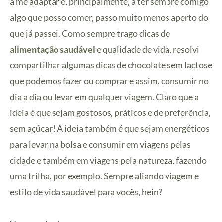
a me adaptar e, principalmente, a ter sempre comigo
a
baunilha
gosto
(opcional)
algo que posso comer, passo muito menos aperto do
desde
que já passei. Como sempre trago dicas de
que
líquido)
alimentação saudável
e qualidade de vida, resolvi
compartilhar algumas dicas de chocolate sem lactose
que podemos fazer ou comprar e assim, consumir no
dia a dia ou levar em qualquer viagem. Claro que a
ideia é que sejam gostosos, práticos e de preferência,
sem açúcar! A ideia também é que sejam energéticos
para levar na bolsa e consumir em viagens pelas
cidade e também em viagens pela natureza, fazendo
uma trilha, por exemplo. Sempre aliando viagem e
estilo de vida saudável para vocês, hein?